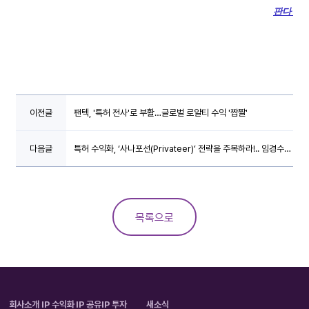
판다
이전글
팬텍, '특허 전사'로 부활…글로벌 로얄티 수익 '짭짤'
다음글
특허 수익화, ‘사나포선(Privateer)’ 전략을 주목하라!.. 임경수
아이디어허브 대표
목록으로
회사소개
IP 수익화
IP 공유
IP 투자
새소식