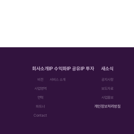
회사소개
IP 수익화
IP 공유
IP 투자
새소식
비전
서비스 소개
공지사항
사업영역
보도자료
연혁
사업홍보
개인정보처리방침
파트너
Contact