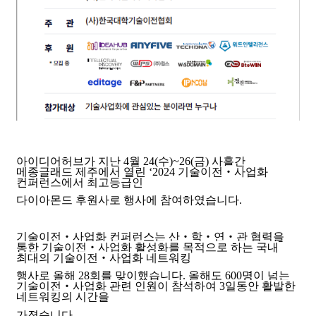
아이디어허브가 지난
4
월
24(
수
)~26(
금
)
사흘간
메종글래드 제주에서 열린
‘2024
기술이전
‧
사업화
컨퍼런스에서 최고등급인
다이아몬드 후원사로 행사에
참여하였습니다
.
기술이전
‧사업화 컨퍼런스는 산
‧학
‧연
‧관 협력을
통한 기술이전
‧사업화 활성화를 목적으로 하는 국내
최대의 기술이전
‧사업화 네트워킹
행사로 올해
28회를 맞이했습니다.
올해도 600명이 넘는
기술이전
‧사업화 관련 인원이 참석하여 3일동안 활발한
네트워킹의 시간을
가졌습니다.