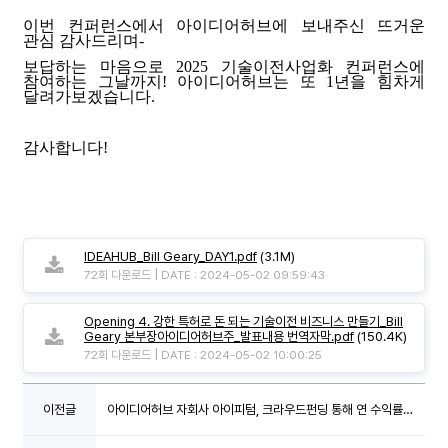
이번 컨퍼런스에서 아이디어허브에 보내주신 뜨거운
관심 감사드리며
-
보답하는 마음으로
2025
기술이전사업화 컨퍼런스에
참여하는 그날까지
!
아이디어허브는 또
1
년을 힘차게
달려가보겠습니다
.
감사합니다!
IDEAHUB_Bill Geary_DAY1.pdf
(3.1M)
|
72회 다운로드
DATE : 2024-05-02 09:59:43
Opening 4. 강한 특허로 돈 되는 기술이전 비즈니스 만들기_Bill
Geary 본부장아이디어허브주_발표내용 번역자막.pdf
(150.4K)
|
72회 다운로드
DATE : 2024-05-02 10:00:25
이전글
아이디어허브 자회사 아이피텀, 크라우드펀딩 통해 연 수익률
17%로 투자금 상환