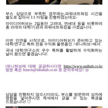
부스 상담으로 부족한 경우에는
,
파워네트워킹 시간을
별도로 잡아서
1:1
미팅을 진행하였는데요
-
아이디어허브는
2
일동안 고려대
, 연세대
등을 비롯하여
총
10
개의 대학
/
기관과 파워네트워킹을 가졌습니다
.
이번 인연을 시작으로, 아이디어허브가 준비하고 있는
대학/연구소 특허 전용 수익화 플랫폼인 <유니허브>에서
국내 대학/연구소의 우수 특허를 활발하게 수익화하는
날이 왔으면 좋겠습니다!
(유니허브에 대해 궁금하시다면
https://www.unihub.co.kr
방문 혹은 francis@ideahub.co.kr 로 문의주세요! :)):
상담을 진행하지 않으시더라도, 부스를 방문하여 상자에
명함을 넣어주시면 즉석에서 긁을 수 있는 복권을
드렸습니다! ♡