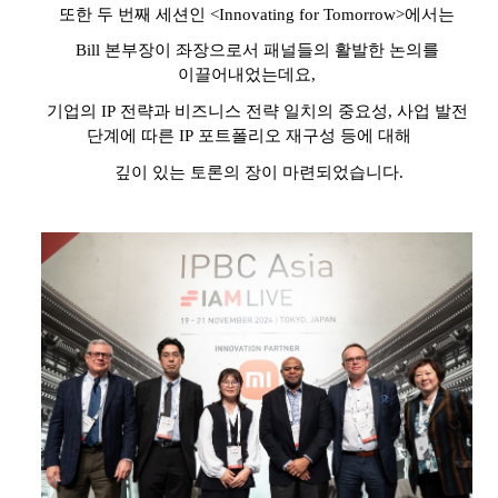
또한 두 번째 세션인
<Innovating for Tomorrow>
에서는
Bill
본부장이 좌장으로서 패널들의 활발한 논의를
이끌어내었는데요
,
기업의
IP
전략과 비즈니스 전략 일치의 중요성
,
사업 발전
단계에 따른
IP
포트폴리오 재구성
등에 대해
깊이 있는 토론의 장이 마련되었습니다
.