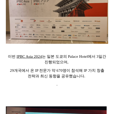
이번
IPBC Asia 2024
는
일본 도쿄의
Palace Hotel
에서
3
일간
진행되었으며
,
29
개국에서 온 IP 전문가 약 670명이 참석해
IP
가치 창출
전략과 최신 동향을 공유했습니다
.
.